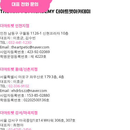
대표 전화 문의
THE ART PET ACADEMY
더아트펫아카데미
더아트펫 인천지점
인천 남동구 구월동 1126-1 신현프라자 10층
대표자 : 이효균, 김수빈
TEL :
032-441-1230
Email : theartpetic@naver.com
사업자등록번호 : 423-92-02069
학원운영등록번호 : 제 4223호
더아트펫 홍대/신촌지점
서울특별시 마포구 와우산로 179 3층, 4층
대표자 : 이효균
TEL :
02-336-9102
Email : ehdrbszz@naver.com
사업자등록번호 : 153-85-02880
학원등록번호 : 02202500136호
더아트펫 강서/마곡지점
서울 강서구 마곡중앙1로14 W타워 306호, 307호
대표자 : 최현아
TEL :
02-6741-2456