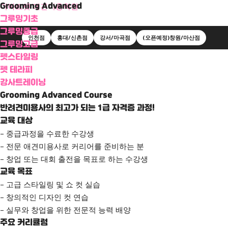
Grooming Advanced
더아트펫 애견미용학원
그루밍기초
그루밍중급
인천점
홍대/신촌점
강서/마곡점
(오픈예정)창원/마산점
그루밍고급
펫스타일링
Menu
펫 테라피
강사트레이닝
Grooming Advanced Course
반려견미용사의 최고가 되는 1급 자격증 과정!
교육 대상
– 중급과정을 수료한 수강생
– 전문 애견미용사로 커리어를 준비하는 분
– 창업 또는 대회 출전을 목표로 하는 수강생
교육 목표
– 고급 스타일링 및 쇼 컷 실습
– 창의적인 디자인 컷 연습
– 실무와 창업을 위한 전문적 능력 배양
주요 커리큘럼