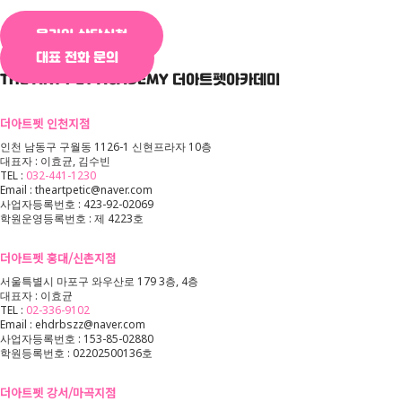
온라인 상담신청
대표 전화 문의
THE ART PET ACADEMY
더아트펫아카데미
더아트펫 인천지점
인천 남동구 구월동 1126-1 신현프라자 10층
대표자 : 이효균, 김수빈
TEL :
032-441-1230
Email : theartpetic@naver.com
사업자등록번호 : 423-92-02069
학원운영등록번호 : 제 4223호
더아트펫 홍대/신촌지점
서울특별시 마포구 와우산로 179 3층, 4층
대표자 : 이효균
TEL :
02-336-9102
Email : ehdrbszz@naver.com
사업자등록번호 : 153-85-02880
학원등록번호 : 02202500136호
더아트펫 강서/마곡지점