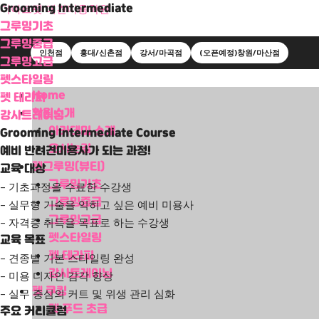
Grooming Intermediate
더아트펫 애견미용학원
그루밍기초
그루밍중급
인천점
홍대/신촌점
강서/마곡점
(오픈예정)창원/마산점
그루밍고급
펫스타일링
Menu
Home
펫 테라피
학원소개
강사트레이닝
아카데미 소개
Grooming Intermediate Course
오시는길
예비 반려견미용사가 되는 과정!
펫그루밍(뷰티)
교육 대상
그루밍기초
– 기초과정을 수료한 수강생
그루밍중급
– 실무형 기술을 익히고 싶은 예비 미용사
그루밍고급
– 자격증 취득을 목표로 하는 수강생
펫스타일링
교육 목표
펫 테라피
– 견종별 기본 스타일링 완성
강사트레이닝
– 미용 디자인 감각 향상
펫 쿠킹
– 실무 중심의 커트 및 위생 관리 심화
펫 푸드 초급
주요 커리큘럼