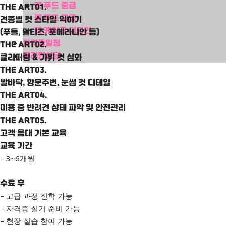
펫 푸드 중급
THE ART01.
펫 푸드 고급
견종별 컷 스타일 익히기
펫 케이크 디자인
(푸들, 말티즈, 포메라니안 등)
자격증일정
THE ART02.
온라인상담
클리퍼링 & 가위 컷 심화
THE ART03.
발바닥, 항문주변, 눈썹 컷 디테일
THE ART04.
미용 중 반려견 상태 파악 및 안전관리
THE ART05.
고객 응대 기본 교육
교육 기간
– 3~6개월
수료 후
– 고급 과정 진학 가능
– 자격증 실기 준비 가능
– 현장 실습 참여 가능