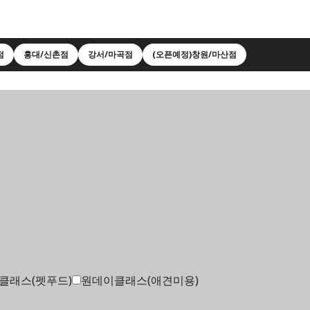
점
홍대/신촌점
강서/마곡점
(오픈예정)창원/마산점
클래스(펫푸드)
원데이클래스(애견미용)