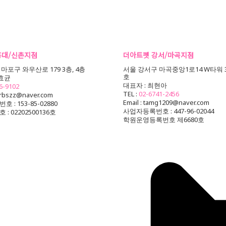
홍대/신촌지점
더아트펫 강서/마곡지점
포구 와우산로 179 3층, 4층
서울 강서구 마곡중앙1로14 W타워 30
호
이효균
대표자 : 최현아
6-9102
TEL :
02-6741-2456
drbszz@naver.com
Email : tamg1209@naver.com
: 153-85-02880
사업자등록번호 : 447-96-02044
: 02202500136호
학원운영등록번호 제6680호