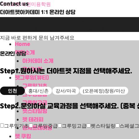
Contact us
더아트펫 애견미용학원
더아트펫아카데미 1:1 온라인 상담
“수강 전, 궁금한 점은 언제든 편하게 물어보세요!”
과정 선택부터 자격증, 진로, 창업까지 전문 강사진이 직접 도와
지금 바로 편하게 문의 남겨주세요
Menu
Home
학원소개
온라인 상담
아카데미 소개
오시는길
Step1.원하시는 더아트펫 지점을 선택해주세요.
펫그루밍(뷰티)
그루밍기초
인천
홍대/신촌
강서/마곡
(오픈예정)창원/마산
그루밍중급
그루밍고급
Step2.문의하실 교육과정을 선택해주세요. (중복 
펫스타일링
펫 테라피
그루밍기초
그루밍중급
그루밍고급
펫스타일링
스페셜
강사트레이닝
펫 쿠킹