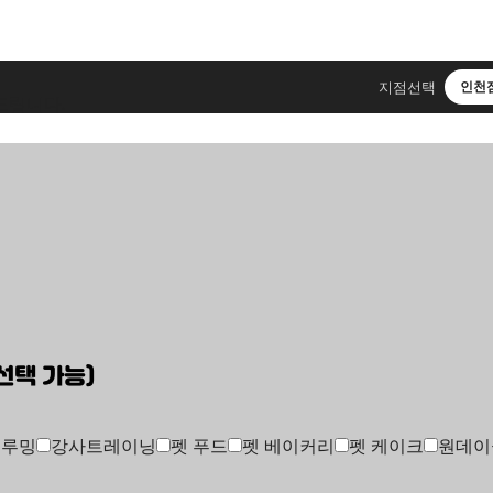
지점선택
인천
드립니다.
선택 가능)
그루밍
강사트레이닝
펫 푸드
펫 베이커리
펫 케이크
원데이