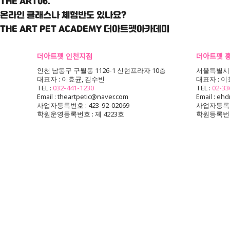
THE ART06.
온라인 클래스나 체험반도 있나요?
THE ART PET ACADEMY
더아트펫아카데미
더아트펫 인천지점
더아트펫 
인천 남동구 구월동 1126-1 신현프라자 10층
서울특별시 마
대표자 : 이효균, 김수빈
대표자 : 
TEL :
032-441-1230
TEL :
02-33
Email : theartpetic@naver.com
Email : eh
사업자등록번호 : 423-92-02069
사업자등록번호 
학원운영등록번호 : 제 4223호
학원등록번호 