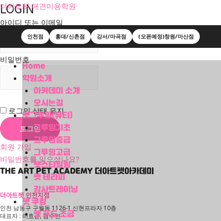
LOGIN
더아트펫 애견미용학원
아이디 또는 이메일
인천점
홍대/신촌점
강서/마곡점
(오픈예정)창원/마산점
비밀번호
Menu
Home
학원소개
아카데미 소개
오시는길
로그인 상태 유지
펫그루밍(뷰티)
그루밍기초
그루밍중급
회원 가입
그루밍고급
비밀번호를 잊으셨나요?
펫스타일링
THE ART PET ACADEMY
더아트펫아카데미
펫 테라피
강사트레이닝
더아트펫 인천지점
펫 쿠킹
인천 남동구 구월동 1126-1 신현프라자 10층
펫 푸드 초급
대표자 : 이효균, 김수빈