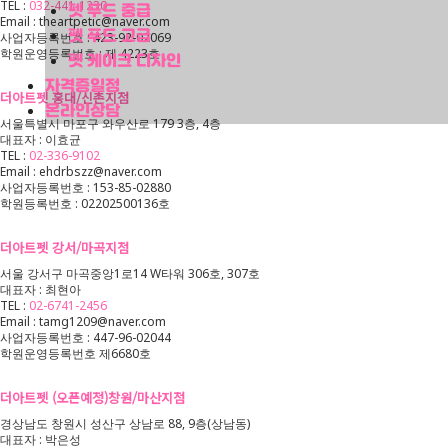
TEL :
032-441-1230
펫 푸드 중급
Email : theartpetic@naver.com
펫 푸드 고급
사업자등록번호 : 423-92-02069
학원운영등록번호 : 제 4223호
펫 케이크 디자인
자격증일정
더아트펫 홍대/신촌지점
온라인상담
서울특별시 마포구 와우산로 179 3층, 4층
대표자 : 이효균
TEL :
02-336-9102
Email : ehdrbszz@naver.com
사업자등록번호 : 153-85-02880
학원등록번호 : 02202500136호
더아트펫 강서/마곡지점
서울 강서구 마곡중앙1로14 W타워 306호, 307호
대표자 : 최현아
TEL :
02-6741-2456
Email : tamg1209@naver.com
사업자등록번호 : 447-96-02044
학원운영등록번호 제6680호
더아트펫 (오픈예정)창원/마산지점
경상남도 창원시 성산구 상남로 88, 9층(상남동)
대표자 : 박은성