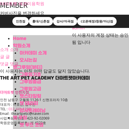
MEMBER
더아트펫 애견미용학원
커버사진을 변경하세요
인천점
홍대/신촌점
강서/마곡점
(오픈예정)창원/마산점
admin
이 사용자의 계정 상태는 승인
Menu
Home
됨 입니다
학원소개
소개
소개
아카데미 소개
글
글
오시는길
댓글
댓글
펫그루밍(뷰티)
이 사용자는 아직 어떤 답글도 달지 않았습니다.
그루밍기초
THE ART PET ACADEMY
더아트펫아카데미
그루밍중급
그루밍고급
더아트펫 인천지점
펫스타일링
인천 남동구 구월동 1126-1 신현프라자 10층
펫 테라피
대표자 : 이효균, 김수빈
TEL :
032-441-1230
강사트레이닝
Email : theartpetic@naver.com
펫 쿠킹
사업자등록번호 : 423-92-02069
학원운영등록번호 : 제 4223호
펫 푸드 초급