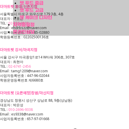
펫 푸드 중급
더아트펫 홍대/신촌지점
펫 푸드 고급
서울특별시 마포구 와우산로 179 3층, 4층
펫 케이크 디자인
대표자 : 이효균
TEL :
02-336-9102
자격증일정
Email : ehdrbszz@naver.com
온라인상담
사업자등록번호 : 153-85-02880
학원등록번호 : 02202500136호
더아트펫 강서/마곡지점
서울 강서구 마곡중앙1로14 W타워 306호, 307호
대표자 : 최현아
TEL :
02-6741-2456
Email : tamg1209@naver.com
사업자등록번호 : 447-96-02044
학원운영등록번호 제6680호
더아트펫 (오픈예정)창원/마산지점
경상남도 창원시 성산구 상남로 88, 9층(상남동)
대표자 : 박은성
TEL :
010-2696-9338
Email : es9338@naver.com
사업자등록번호 : 657-97-01668